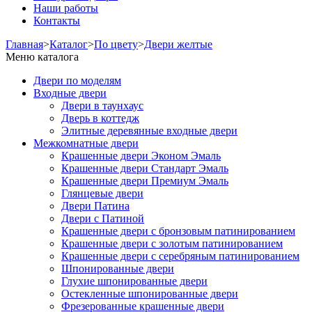
Наши работы
Контакты
Главная
>
Каталог
>
По цвету
>
Двери желтые
Меню каталога
Двери по моделям
Входные двери
Двери в таунхаус
Дверь в коттедж
Элитные деревянные входные двери
Межкомнатные двери
Крашенные двери Эконом Эмаль
Крашенные двери Стандарт Эмаль
Крашенные двери Премиум Эмаль
Глянцевые двери
Двери Патина
Двери с Патиной
Крашенные двери с бронзовым патинированием
Крашенные двери с золотым патинированием
Крашенные двери с серебряным патинированием
Шпонированные двери
Глухие шпонированные двери
Остекленные шпонированные двери
Фрезерованные крашенные двери