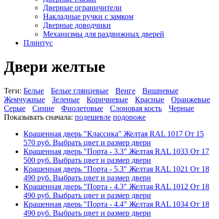
Дверные ограничители
Накладные ручки с замком
Дверные доводчики
Механизмы для раздвижных дверей
Плинтус
Двери желтые
Теги:
Белые
Белые глянцевые
Венге
Вишневые
Жемчужные
Зеленые
Коричневые
Красные
Оранжевые
Серые
Синие
Фиолетовые
Слоновая кость
Черные
Показывать сначала:
подешевле
подороже
Крашенная дверь "Классика" Желтая RAL 1017
От
15
570
руб.
Выбрать цвет и размер двери
Крашенная дверь "Порта - 3.3" Желтая RAL 1033
От
17
500
руб.
Выбрать цвет и размер двери
Крашенная дверь "Порта - 5.3" Желтая RAL 1021
От
18
490
руб.
Выбрать цвет и размер двери
Крашенная дверь "Порта - 4.3" Желтая RAL 1012
От
18
490
руб.
Выбрать цвет и размер двери
Крашенная дверь "Порта - 4.4" Желтая RAL 1034
От
18
490
руб.
Выбрать цвет и размер двери