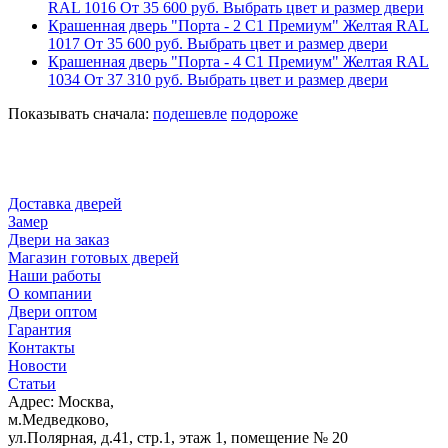
RAL 1016
От
35 600
руб.
Выбрать цвет и размер двери
Крашенная дверь "Порта - 2 С1 Премиум" Желтая RAL
1017
От
35 600
руб.
Выбрать цвет и размер двери
Крашенная дверь "Порта - 4 С1 Премиум" Желтая RAL
1034
От
37 310
руб.
Выбрать цвет и размер двери
Показывать сначала:
подешевле
подороже
Доставка дверей
Замер
Двери на заказ
Магазин готовых дверей
Наши работы
О компании
Двери оптом
Гарантия
Контакты
Новости
Статьи
Адрес: Москва,
м.Медведково,
ул.Полярная, д.41, стр.1, этаж 1, помещение № 20