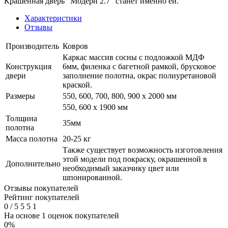
Крашенная дверь "Модерн 2.7" станет именно ей.
Характеристики
Отзывы
Производитель
Ковров
Каркас массив сосны с подложкой МДФ
Конструкция
6мм, филенка с багетной рамкой, брусковое
двери
заполнение полотна, окрас полиуретановой
краской.
Размеры
550, 600, 700, 800, 900 x 2000 мм
550, 600 х 1900 мм
Толщина
35мм
полотна
Масса полотна
20-25 кг
Также существует возможность изготовления
этой модели под покраску, окрашенной в
Дополнительно
необходимый заказчику цвет или
шпонированной.
Отзывы покупателей
Рейтинг покупателей
0
/
5
5
5
1
На основе 1 оценок покупателей
0%