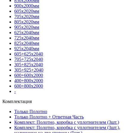
850х2000мм
900х2000мм
605х2020мм
705х2020мм
805х2020мм
905х2020мм
625х2040мм
725х2040мм
825х2040мм
925х2040мм
605+625х2040
705+725х2040
305+825х2040
305+925+2040
600+600х2000
400+800х2000
600+800х2000
-
Комплектация
Только Полотно
Только Полотно + Ответная Часть
Комплект: Полотно, коробка с уплотнителем (3шт.)
Комплект: Полотно, коробка с уплотнителем (3шт.),
наличники на две стороны (5шт.)