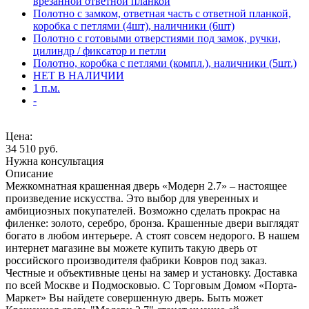
врезанной ответной планкой
Полотно с замком, ответная часть с ответной планкой,
коробка с петлями (4шт), наличники (6шт)
Полотно с готовыми отверстиями под замок, ручки,
цилиндр / фиксатор и петли
Полотно, коробка с петлями (компл.), наличники (5шт.)
НЕТ В НАЛИЧИИ
1 п.м.
-
Цена:
34 510
руб.
Нужна консультация
Описание
Межкомнатная крашенная дверь «Модерн 2.7» – настоящее
произведение искусства. Это выбор для уверенных и
амбициозных покупателей. Возможно сделать прокрас на
филенке: золото, серебро, бронза. Крашенные двери выглядят
богато в любом интерьере. А стоят совсем недорого. В нашем
интернет магазине вы можете купить такую дверь от
российского производителя фабрики Ковров под заказ.
Честные и объективные цены на замер и установку. Доставка
по всей Москве и Подмосковью. С Торговым Домом «Порта-
Маркет» Вы найдете совершенную дверь. Быть может