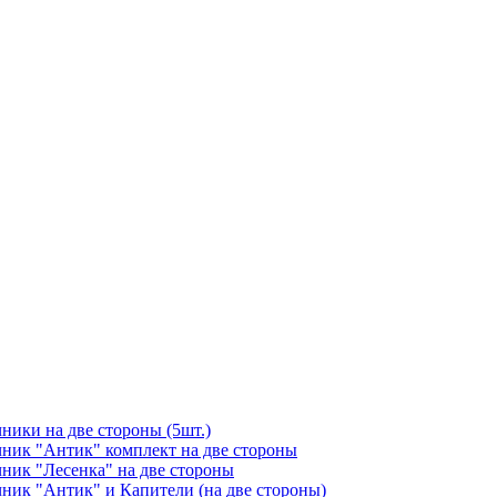
чники на две стороны (5шт.)
ичник "Антик" комплект на две стороны
чник "Лесенка" на две стороны
чник "Антик" и Капители (на две стороны)