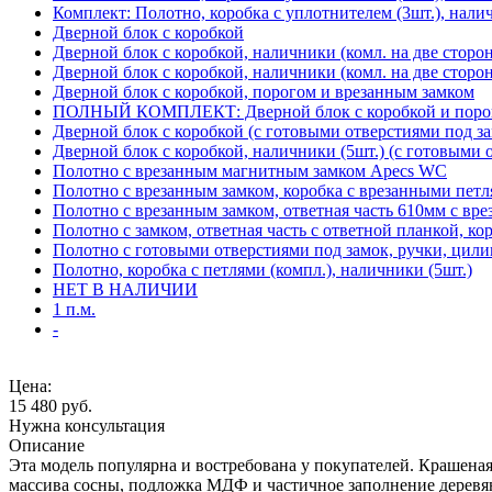
Комплект: Полотно, коробка с уплотнителем (3шт.), нали
Дверной блок с коробкой
Дверной блок с коробкой, наличники (комл. на две сторо
Дверной блок с коробкой, наличники (комл. на две сторон
Дверной блок с коробкой, порогом и врезанным замком
ПОЛНЫЙ КОМПЛЕКТ: Дверной блок с коробкой и порого
Дверной блок с коробкой (с готовыми отверстиями под за
Дверной блок с коробкой, наличники (5шт.) (с готовыми 
Полотно с врезанным магнитным замком Apecs WC
Полотно с врезанным замком, коробка с врезанными петл
Полотно с врезанным замком, ответная часть 610мм с вр
Полотно с замком, ответная часть с ответной планкой, ко
Полотно с готовыми отверстиями под замок, ручки, цили
Полотно, коробка с петлями (компл.), наличники (5шт.)
НЕТ В НАЛИЧИИ
1 п.м.
-
Цена:
15 480
руб.
Нужна консультация
Описание
Эта модель популярна и востребована у покупателей. Крашеная
массива сосны, подложка МДФ и частичное заполнение деревя