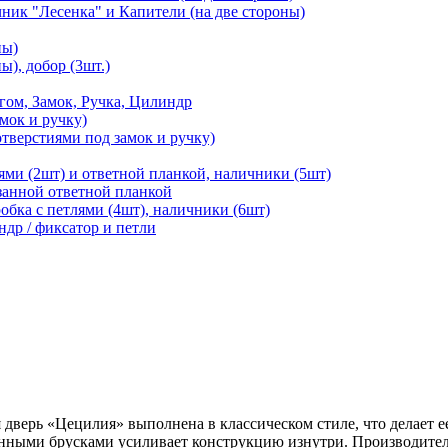
чник "Лесенка" и Капители (на две стороны)
ны)
ы), добор (3шт.)
м, Замок, Ручка, Цилиндр
мок и ручку)
отверстиями под замок и ручку)
ями (2шт) и ответной планкой, наличники (5шт)
езанной ответной планкой
робка с петлями (4шт), наличники (6шт)
ндр / фиксатор и петли
 дверь «Цецилия» выполнена в классическом стиле, что делает е
нными брусками усиливает конструкцию изнутри. Производитель