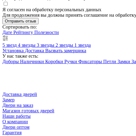
Я согласен на обработку персональных данных
Для продолжения вы должны принять соглашение на обработк
Отправить отзыв
Сортировать по:
Дате
Рейтингу
Полезности
5 звезд
4 звезды
3 звезды
2 звезды
1 звезда
Установка
Доставка
Вызвать замерщика
У нас также есть:
Доборы
Наличники
Коробки
Ручки
Фиксаторы
Петли
Замки
З
Доставка дверей
Замер
Двери на заказ
Магазин готовых дверей
Наши работы
О компании
Двери оптом
Гарантия