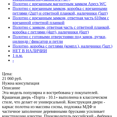
Полотно с врезанным магнитным замком Apecs WC
Полотно с врезанным замком, коробка с врезанными
петлями (2шт) и ответной планкой, наличники (5шт)
Полотно с врезанным замком, ответная часть 610мм с
врезанной ответной планкой
Полотно с замком, ответная часть с ответной планкой,
коробка с петлями (4шт), наличники (6шт)
Полотно с готовыми отверстиями под замок, ручки,
цилиндр / фиксатор и петли
Полотно, коробка с петлями (компл.), наличники (5шт.)
НЕТ В НАЛИЧИИ
1 п.м.
-
Цена:
21 060
руб.
Нужна консультация
Описание
Эта модель популярна и востребована у покупателей.
Крашеная дверь «Порта - 10.1» выполнена в классическом
стиле, что делает ее универсальной. Конструкция двери -
каркас полотна из массива сосны, подложка МДФ и
частичное заполнение деревянными брусками усиливает
конструкцию изнутри. Производитель российский - фабрика