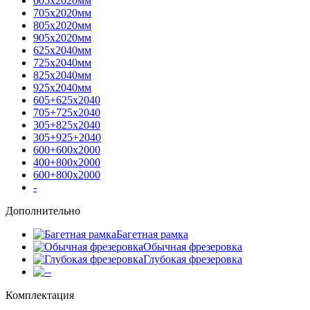
605х2020мм
705х2020мм
805х2020мм
905х2020мм
625х2040мм
725х2040мм
825х2040мм
925х2040мм
605+625х2040
705+725х2040
305+825х2040
305+925+2040
600+600х2000
400+800х2000
600+800х2000
-
Дополнительно
Багетная рамка
Обычная фрезеровка
Глубокая фрезеровка
-
Комплектация