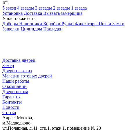
5 звезд
4 звезды
3 звезды
2 звезды
1 звезда
Установка
Доставка
Вызвать замерщика
У нас также есть:
Доборы
Наличники
Коробки
Ручки
Фиксаторы
Петли
Замки
Защелки
Цилиндры
Накладки
Доставка дверей
Замер
Двери на заказ
Магазин готовых дверей
Наши работы
О компании
Двери оптом
Гарантия
Контакты
Новости
Статьи
Адрес: Москва,
м.Медведково,
ул.Полярная, д.41, стр.1, этаж 1, помещение № 20