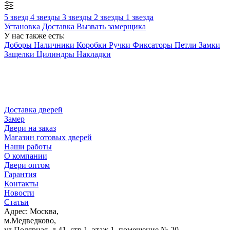
5 звезд
4 звезды
3 звезды
2 звезды
1 звезда
Установка
Доставка
Вызвать замерщика
У нас также есть:
Доборы
Наличники
Коробки
Ручки
Фиксаторы
Петли
Замки
Защелки
Цилиндры
Накладки
Доставка дверей
Замер
Двери на заказ
Магазин готовых дверей
Наши работы
О компании
Двери оптом
Гарантия
Контакты
Новости
Статьи
Адрес: Москва,
м.Медведково,
ул.Полярная, д.41, стр.1, этаж 1, помещение № 20