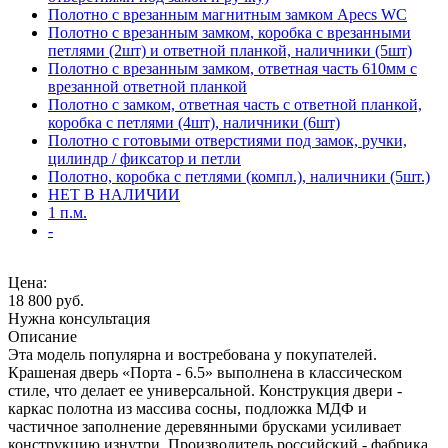
Полотно с врезанным магнитным замком Apecs WC
Полотно с врезанным замком, коробка с врезанными
петлями (2шт) и ответной планкой, наличники (5шт)
Полотно с врезанным замком, ответная часть 610мм с
врезанной ответной планкой
Полотно с замком, ответная часть с ответной планкой,
коробка с петлями (4шт), наличники (6шт)
Полотно с готовыми отверстиями под замок, ручки,
цилиндр / фиксатор и петли
Полотно, коробка с петлями (компл.), наличники (5шт.)
НЕТ В НАЛИЧИИ
1 п.м.
-
Цена:
18 800
руб.
Нужна консультация
Описание
Эта модель популярна и востребована у покупателей.
Крашеная дверь «Порта - 6.5» выполнена в классическом
стиле, что делает ее универсальной. Конструкция двери -
каркас полотна из массива сосны, подложка МДФ и
частичное заполнение деревянными брусками усиливает
конструкцию изнутри. Производитель российский - фабрика