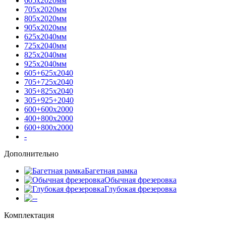
605х2020мм
705х2020мм
805х2020мм
905х2020мм
625х2040мм
725х2040мм
825х2040мм
925х2040мм
605+625х2040
705+725х2040
305+825х2040
305+925+2040
600+600х2000
400+800х2000
600+800х2000
-
Дополнительно
Багетная рамка
Обычная фрезеровка
Глубокая фрезеровка
-
Комплектация