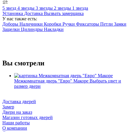
5 звезд
4 звезды
3 звезды
2 звезды
1 звезда
Установка
Доставка
Вызвать замерщика
У нас также есть:
Доборы
Наличники
Коробки
Ручки
Фиксаторы
Петли
Замки
Защелки
Цилиндры
Накладки
Вы смотрели
Межкомнатная дверь "Евро" Макоре
Выбрать цвет и
размер двери
Доставка дверей
Замер
Двери на заказ
Магазин готовых дверей
Наши работы
О компании