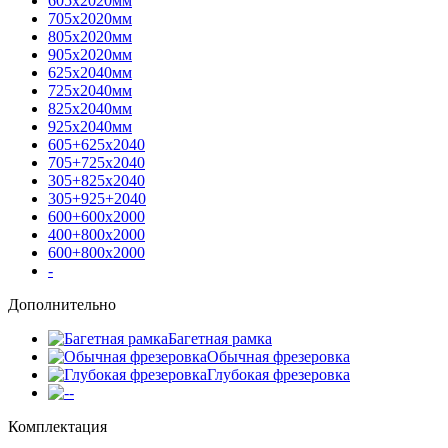
605х2020мм
705х2020мм
805х2020мм
905х2020мм
625х2040мм
725х2040мм
825х2040мм
925х2040мм
605+625х2040
705+725х2040
305+825х2040
305+925+2040
600+600х2000
400+800х2000
600+800х2000
-
Дополнительно
Багетная рамка
Обычная фрезеровка
Глубокая фрезеровка
-
Комплектация