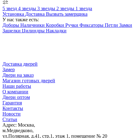
5 звезд
4 звезды
3 звезды
2 звезды
1 звезда
Установка
Доставка
Вызвать замерщика
У нас также есть:
Доборы
Наличники
Коробки
Ручки
Фиксаторы
Петли
Замки
Защелки
Цилиндры
Накладки
Доставка дверей
Замер
Двери на заказ
Магазин готовых дверей
Наши работы
О компании
Двери оптом
Гарантия
Контакты
Новости
Статьи
Адрес: Москва,
м.Медведково,
ул.Полярная, д.41, стр.1, этаж 1, помещение № 20