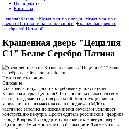
Наши работы
Контакты
Главная
>
Каталог
>
Межкомнатные двери
>
Межкомнатные
двери с Патиной и патинированные
>
Крашенные двери с
серебряной Патиной
Крашенная дверь "Цецилия
С1" Белое Серебро Патина
Нужна консультация
Описание
Эта модель популярна и востребована у покупателей.
Крашеная дверь «Цецилия С1» выполнена в классическом
стиле, что делает ее универсальной. Конструкция двери -
каркас полотна из массива сосны, подложка МДФ и
частичное заполнение деревянными брусками усиливает
конструкцию изнутри. Производитель российский - фабрика
города Ковров. В стандартном варианте крашеную дверь
«Цецилия С1» можно купить в белом цвете. Также модель