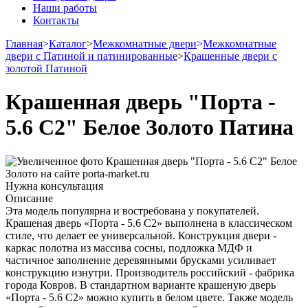
Наши работы
Контакты
Главная
>
Каталог
>
Межкомнатные двери
>
Межкомнатные
двери с Патиной и патинированные
>
Крашенные двери с
золотой Патиной
Крашенная дверь "Порта -
5.6 С2" Белое Золото Патина
Нужна консультация
Описание
Эта модель популярна и востребована у покупателей.
Крашеная дверь «Порта - 5.6 С2» выполнена в классическом
стиле, что делает ее универсальной. Конструкция двери -
каркас полотна из массива сосны, подложка МДФ и
частичное заполнение деревянными брусками усиливает
конструкцию изнутри. Производитель российский - фабрика
города Ковров. В стандартном варианте крашеную дверь
«Порта - 5.6 С2» можно купить в белом цвете. Также модель