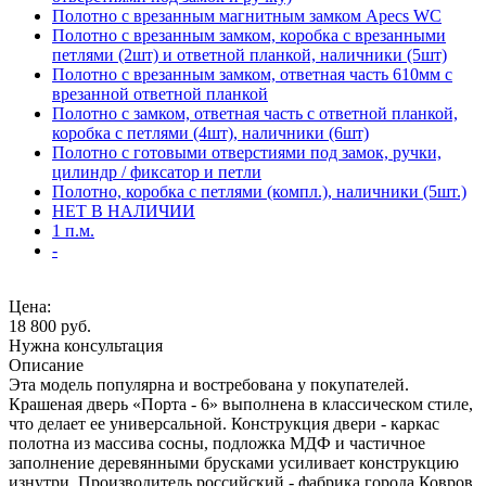
Полотно с врезанным магнитным замком Apecs WC
Полотно с врезанным замком, коробка с врезанными
петлями (2шт) и ответной планкой, наличники (5шт)
Полотно с врезанным замком, ответная часть 610мм с
врезанной ответной планкой
Полотно с замком, ответная часть с ответной планкой,
коробка с петлями (4шт), наличники (6шт)
Полотно с готовыми отверстиями под замок, ручки,
цилиндр / фиксатор и петли
Полотно, коробка с петлями (компл.), наличники (5шт.)
НЕТ В НАЛИЧИИ
1 п.м.
-
Цена:
18 800
руб.
Нужна консультация
Описание
Эта модель популярна и востребована у покупателей.
Крашеная дверь «Порта - 6» выполнена в классическом стиле,
что делает ее универсальной. Конструкция двери - каркас
полотна из массива сосны, подложка МДФ и частичное
заполнение деревянными брусками усиливает конструкцию
изнутри. Производитель российский - фабрика города Ковров.