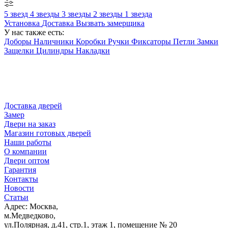
5 звезд
4 звезды
3 звезды
2 звезды
1 звезда
Установка
Доставка
Вызвать замерщика
У нас также есть:
Доборы
Наличники
Коробки
Ручки
Фиксаторы
Петли
Замки
Защелки
Цилиндры
Накладки
Доставка дверей
Замер
Двери на заказ
Магазин готовых дверей
Наши работы
О компании
Двери оптом
Гарантия
Контакты
Новости
Статьи
Адрес: Москва,
м.Медведково,
ул.Полярная, д.41, стр.1, этаж 1, помещение № 20