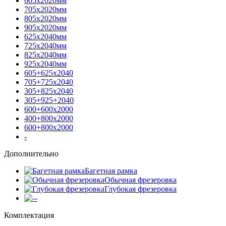
605х2020мм
705х2020мм
805х2020мм
905х2020мм
625х2040мм
725х2040мм
825х2040мм
925х2040мм
605+625х2040
705+725х2040
305+825х2040
305+925+2040
600+600х2000
400+800х2000
600+800х2000
-
Дополнительно
Багетная рамка
Обычная фрезеровка
Глубокая фрезеровка
-
Комплектация