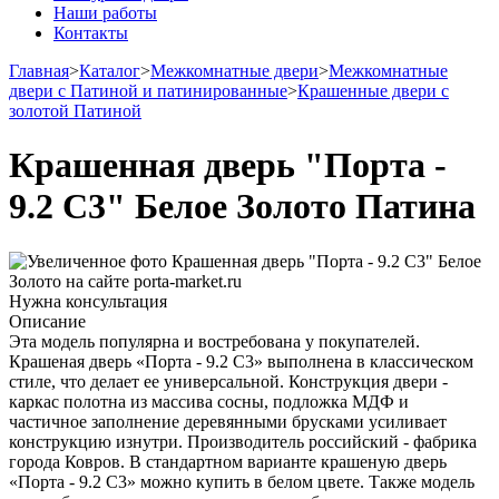
Наши работы
Контакты
Главная
>
Каталог
>
Межкомнатные двери
>
Межкомнатные
двери с Патиной и патинированные
>
Крашенные двери с
золотой Патиной
Крашенная дверь "Порта -
9.2 С3" Белое Золото Патина
Нужна консультация
Описание
Эта модель популярна и востребована у покупателей.
Крашеная дверь «Порта - 9.2 С3» выполнена в классическом
стиле, что делает ее универсальной. Конструкция двери -
каркас полотна из массива сосны, подложка МДФ и
частичное заполнение деревянными брусками усиливает
конструкцию изнутри. Производитель российский - фабрика
города Ковров. В стандартном варианте крашеную дверь
«Порта - 9.2 С3» можно купить в белом цвете. Также модель