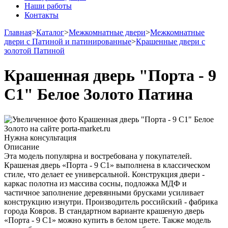
Наши работы
Контакты
Главная
>
Каталог
>
Межкомнатные двери
>
Межкомнатные
двери с Патиной и патинированные
>
Крашенные двери с
золотой Патиной
Крашенная дверь "Порта - 9
С1" Белое Золото Патина
Нужна консультация
Описание
Эта модель популярна и востребована у покупателей.
Крашеная дверь «Порта - 9 С1» выполнена в классическом
стиле, что делает ее универсальной. Конструкция двери -
каркас полотна из массива сосны, подложка МДФ и
частичное заполнение деревянными брусками усиливает
конструкцию изнутри. Производитель российский - фабрика
города Ковров. В стандартном варианте крашеную дверь
«Порта - 9 С1» можно купить в белом цвете. Также модель