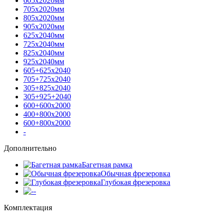
605х2020мм
705х2020мм
805х2020мм
905х2020мм
625х2040мм
725х2040мм
825х2040мм
925х2040мм
605+625х2040
705+725х2040
305+825х2040
305+925+2040
600+600х2000
400+800х2000
600+800х2000
-
Дополнительно
Багетная рамка
Обычная фрезеровка
Глубокая фрезеровка
-
Комплектация