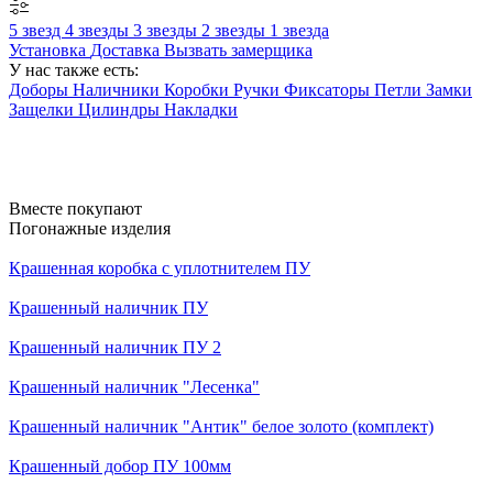
5 звезд
4 звезды
3 звезды
2 звезды
1 звезда
Установка
Доставка
Вызвать замерщика
У нас также есть:
Доборы
Наличники
Коробки
Ручки
Фиксаторы
Петли
Замки
Защелки
Цилиндры
Накладки
Вместе покупают
Погонажные изделия
Крашенная коробка с уплотнителем ПУ
Крашенный наличник ПУ
Крашенный наличник ПУ 2
Крашенный наличник "Лесенка"
Крашенный наличник "Антик" белое золото (комплект)
Крашенный добор ПУ 100мм