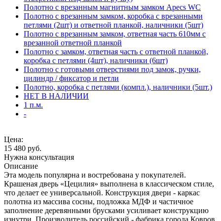
Полотно с врезанным магнитным замком Apecs WC
Полотно с врезанным замком, коробка с врезанными
петлями (2шт) и ответной планкой, наличники (5шт)
Полотно с врезанным замком, ответная часть 610мм с
врезанной ответной планкой
Полотно с замком, ответная часть с ответной планкой,
коробка с петлями (4шт), наличники (6шт)
Полотно с готовыми отверстиями под замок, ручки,
цилиндр / фиксатор и петли
Полотно, коробка с петлями (компл.), наличники (5шт.)
НЕТ В НАЛИЧИИ
1 п.м.
-
Цена:
15 480
руб.
Нужна консультация
Описание
Эта модель популярна и востребована у покупателей.
Крашеная дверь «Цецилия» выполнена в классическом стиле,
что делает ее универсальной. Конструкция двери - каркас
полотна из массива сосны, подложка МДФ и частичное
заполнение деревянными брусками усиливает конструкцию
изнутри. Производитель российский - фабрика города Ковров.