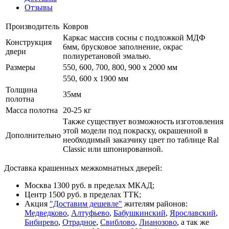
Отзывы
Производитель
Ковров
Каркас массив сосны с подложкой МДФ
Конструкция
6мм, брусковое заполнение, окрас
двери
полиуретановой эмалью.
Размеры
550, 600, 700, 800, 900 x 2000 мм
550, 600 х 1900 мм
Толщина
35мм
полотна
Масса полотна
20-25 кг
Также существует возможность изготовления
этой модели под покраску, окрашенной в
Дополнительно
необходимый заказчику цвет по таблице Ral
Classic или шпонированной.
Доставка крашенных межкомнатных дверей:
Москва 1300 руб. в пределах МКАД;
Центр 1500 руб. в пределах ТТК;
Акция
"Доставим дешевле"
жителям районов:
Медведково
,
Алтуфьево
,
Бабушкинский
,
Ярославский
,
Бибирево
,
Отрадное
,
Свиблово
,
Лианозово
, а так же