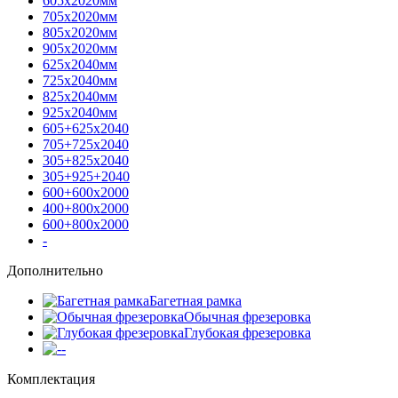
605х2020мм
705х2020мм
805х2020мм
905х2020мм
625х2040мм
725х2040мм
825х2040мм
925х2040мм
605+625х2040
705+725х2040
305+825х2040
305+925+2040
600+600х2000
400+800х2000
600+800х2000
-
Дополнительно
Багетная рамка
Обычная фрезеровка
Глубокая фрезеровка
-
Комплектация