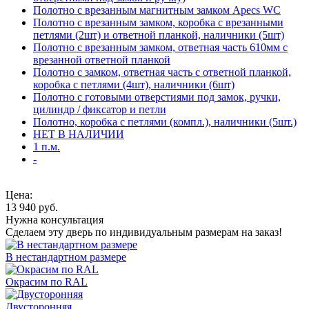
Полотно с врезанным магнитным замком Apecs WC
Полотно с врезанным замком, коробка с врезанными
петлями (2шт) и ответной планкой, наличники (5шт)
Полотно с врезанным замком, ответная часть 610мм с
врезанной ответной планкой
Полотно с замком, ответная часть с ответной планкой,
коробка с петлями (4шт), наличники (6шт)
Полотно с готовыми отверстиями под замок, ручки,
цилиндр / фиксатор и петли
Полотно, коробка с петлями (компл.), наличники (5шт.)
НЕТ В НАЛИЧИИ
1 п.м.
-
Цена:
13 940
руб.
Нужна консультация
Сделаем эту дверь по индивидуальным размерам на заказ!
В нестандартном размере
Окрасим по RAL
Двусторонняя