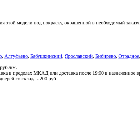
я этой модели под покраску, окрашенной в необходимый заказчи
о
,
Алтуфьево
,
Бабушкинский
,
Ярославский
,
Бибирево
,
Отрадное
руб./км.
вка в пределах МКАД или доставка после 19:00 в назначенное 
верей со склада - 200 руб.
й