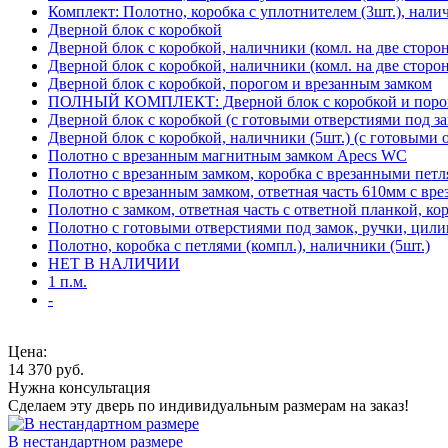
Комплект: Полотно, коробка с уплотнителем (3шт.), нали
Дверной блок с коробкой
Дверной блок с коробкой, наличники (комл. на две сторо
Дверной блок с коробкой, наличники (комл. на две сторон
Дверной блок с коробкой, порогом и врезанным замком
ПОЛНЫЙ КОМПЛЕКТ: Дверной блок с коробкой и порого
Дверной блок с коробкой (с готовыми отверстиями под за
Дверной блок с коробкой, наличники (5шт.) (с готовыми 
Полотно с врезанным магнитным замком Apecs WC
Полотно с врезанным замком, коробка с врезанными петл
Полотно с врезанным замком, ответная часть 610мм с вр
Полотно с замком, ответная часть с ответной планкой, ко
Полотно с готовыми отверстиями под замок, ручки, цили
Полотно, коробка с петлями (компл.), наличники (5шт.)
НЕТ В НАЛИЧИИ
1 п.м.
-
Цена:
14 370
руб.
Нужна консультация
Сделаем эту дверь по индивидуальным размерам на заказ!
В нестандартном размере