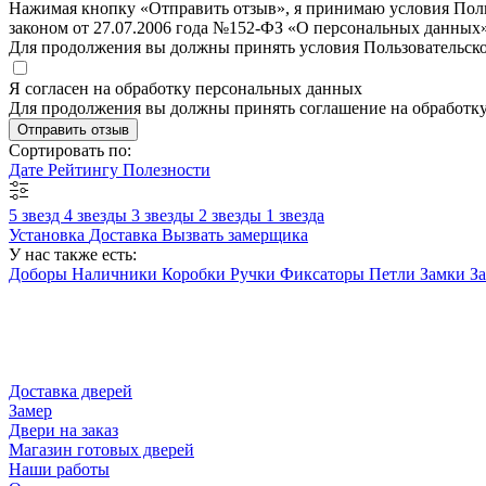
Нажимая кнопку «Отправить отзыв», я принимаю условия Польз
законом от 27.07.2006 года №152-ФЗ «О персональных данных»
Для продолжения вы должны принять условия Пользовательск
Я согласен на обработку персональных данных
Для продолжения вы должны принять соглашение на обработк
Отправить отзыв
Сортировать по:
Дате
Рейтингу
Полезности
5 звезд
4 звезды
3 звезды
2 звезды
1 звезда
Установка
Доставка
Вызвать замерщика
У нас также есть:
Доборы
Наличники
Коробки
Ручки
Фиксаторы
Петли
Замки
З
Доставка дверей
Замер
Двери на заказ
Магазин готовых дверей
Наши работы