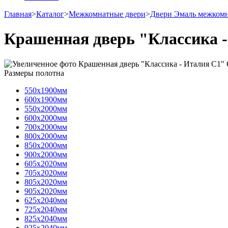
Главная
>
Каталог
>
Межкомнатные двери
>
Двери Эмаль межком
Крашенная дверь "Классика -
Размеры полотна
550х1900мм
600х1900мм
550х2000мм
600х2000мм
700х2000мм
800х2000мм
850х2000мм
900х2000мм
605х2020мм
705х2020мм
805х2020мм
905х2020мм
625х2040мм
725х2040мм
825х2040мм
925х2040мм