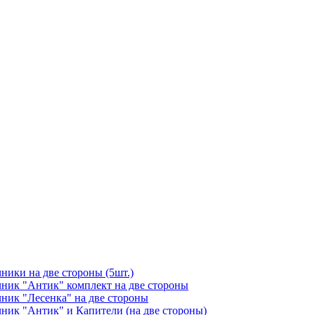
чники на две стороны (5шт.)
ичник "Антик" комплект на две стороны
чник "Лесенка" на две стороны
чник "Антик" и Капители (на две стороны)