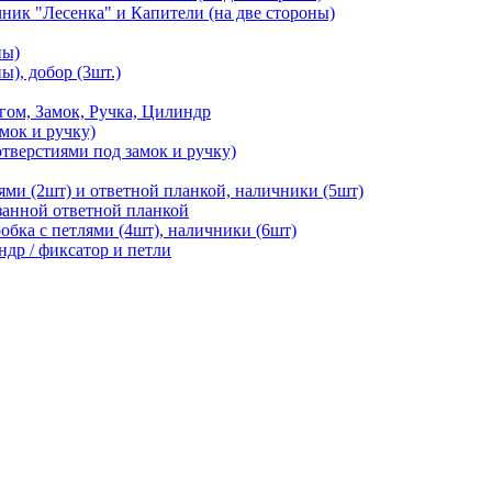
чник "Лесенка" и Капители (на две стороны)
ны)
ы), добор (3шт.)
м, Замок, Ручка, Цилиндр
мок и ручку)
отверстиями под замок и ручку)
ями (2шт) и ответной планкой, наличники (5шт)
езанной ответной планкой
робка с петлями (4шт), наличники (6шт)
ндр / фиксатор и петли