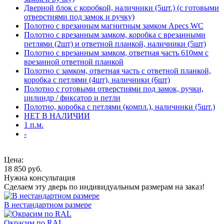
Дверной блок с коробкой, наличники (5шт.) (с готовыми
отверстиями под замок и ручку)
Полотно с врезанным магнитным замком Apecs WC
Полотно с врезанным замком, коробка с врезанными
петлями (2шт) и ответной планкой, наличники (5шт)
Полотно с врезанным замком, ответная часть 610мм с
врезанной ответной планкой
Полотно с замком, ответная часть с ответной планкой,
коробка с петлями (4шт), наличники (6шт)
Полотно с готовыми отверстиями под замок, ручки,
цилиндр / фиксатор и петли
Полотно, коробка с петлями (компл.), наличники (5шт.)
НЕТ В НАЛИЧИИ
1 п.м.
-
Цена:
18 850
руб.
Нужна консультация
Сделаем эту дверь по индивидуальным размерам на заказ!
В нестандартном размере
Окрасим по RAL