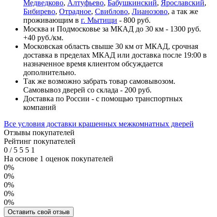
Медведково
,
Алтуфьево
,
Бабушкинский
,
Ярославский
,
Бибирево
,
Отрадное
,
Свиблово
,
Лианозово
, а так же
проживающим в
г. Мытищи
- 800 руб.
Москва и Подмосковье за МКАД до 30 км - 1300 руб.
+40 руб./км.
Московская область свыше 30 км от МКАД, срочная
доставка в пределах МКАД или доставка после 19:00 в
назначенное время клиентом обсуждается
дополнительно.
Так же возможно забрать товар самовывозом.
Самовывоз дверей со склада - 200 руб.
Доставка по России - с помощью транспортных
компаний
Все условия доставки крашенных межкомнатных дверей
Отзывы покупателей
Рейтинг покупателей
0
/
5
5
5
1
На основе 1 оценок покупателей
0%
0%
0%
0%
0%
Оставить свой отзыв