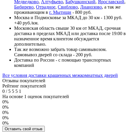
Медведково
,
Алтуфьево
,
Бабушкинский
,
Ярославский
,
Бибирево
,
Отрадное
,
Свиблово
,
Лианозово
, а так же
проживающим в
г. Мытищи
- 800 руб.
Москва и Подмосковье за МКАД до 30 км - 1300 руб.
+40 руб./км.
Московская область свыше 30 км от МКАД, срочная
доставка в пределах МКАД или доставка после 19:00 в
назначенное время клиентом обсуждается
дополнительно.
Так же возможно забрать товар самовывозом.
Самовывоз дверей со склада - 200 руб.
Доставка по России - с помощью транспортных
компаний
Все условия доставки крашенных межкомнатных дверей
Отзывы покупателей
Рейтинг покупателей
0
/
5
5
5
1
На основе 1 оценок покупателей
0%
0%
0%
0%
0%
Оставить свой отзыв