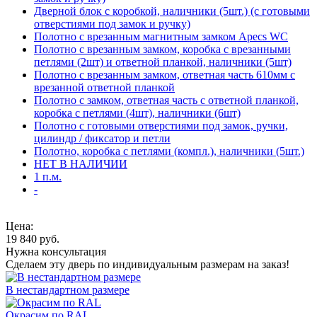
Дверной блок с коробкой, наличники (5шт.) (с готовыми
отверстиями под замок и ручку)
Полотно с врезанным магнитным замком Apecs WC
Полотно с врезанным замком, коробка с врезанными
петлями (2шт) и ответной планкой, наличники (5шт)
Полотно с врезанным замком, ответная часть 610мм с
врезанной ответной планкой
Полотно с замком, ответная часть с ответной планкой,
коробка с петлями (4шт), наличники (6шт)
Полотно с готовыми отверстиями под замок, ручки,
цилиндр / фиксатор и петли
Полотно, коробка с петлями (компл.), наличники (5шт.)
НЕТ В НАЛИЧИИ
1 п.м.
-
Цена:
19 840
руб.
Нужна консультация
Сделаем эту дверь по индивидуальным размерам на заказ!
В нестандартном размере
Окрасим по RAL