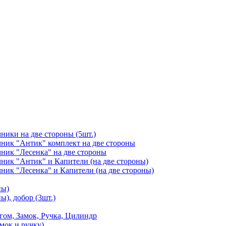
чники на две стороны (5шт.)
ичник "Антик" комплект на две стороны
чник "Лесенка" на две стороны
чник "Антик" и Капители (на две стороны)
чник "Лесенка" и Капители (на две стороны)
ны)
ы), добор (3шт.)
м, Замок, Ручка, Цилиндр
мок и ручку)