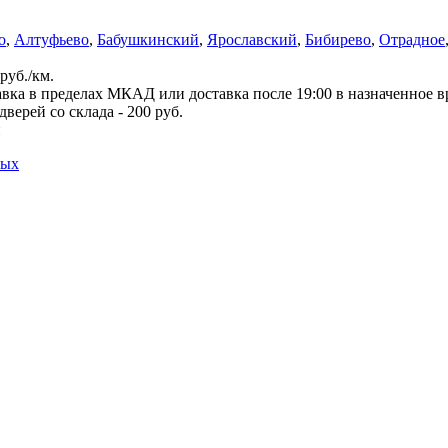
о
,
Алтуфьево
,
Бабушкинский
,
Ярославский
,
Бибирево
,
Отрадное
руб./км.
вка в пределах МКАД или доставка после 19:00 в назначенное 
верей со склада - 200 руб.
й
ных