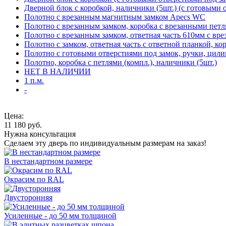
Дверной блок с коробкой, наличники (5шт.) (с готовыми 
Полотно с врезанным магнитным замком Apecs WC
Полотно с врезанным замком, коробка с врезанными петл
Полотно с врезанным замком, ответная часть 610мм с вр
Полотно с замком, ответная часть с ответной планкой, ко
Полотно с готовыми отверстиями под замок, ручки, цили
Полотно, коробка с петлями (компл.), наличники (5шт.)
НЕТ В НАЛИЧИИ
1 п.м.
-
Цена:
11 180
руб.
Нужна консультация
Сделаем эту дверь по индивидуальным размерам на заказ!
В нестандартном размере
Окрасим по RAL
Двусторонняя
Усиленные - до 50 мм толщиной