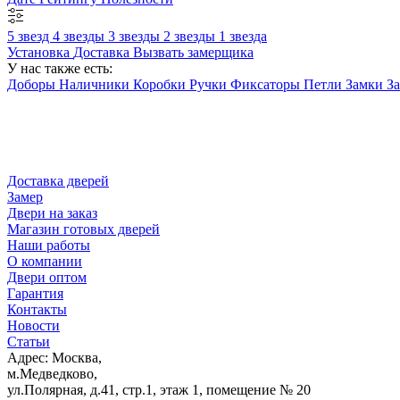
5 звезд
4 звезды
3 звезды
2 звезды
1 звезда
Установка
Доставка
Вызвать замерщика
У нас также есть:
Доборы
Наличники
Коробки
Ручки
Фиксаторы
Петли
Замки
З
Доставка дверей
Замер
Двери на заказ
Магазин готовых дверей
Наши работы
О компании
Двери оптом
Гарантия
Контакты
Новости
Статьи
Адрес: Москва,
м.Медведково,
ул.Полярная, д.41, стр.1, этаж 1, помещение № 20