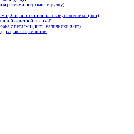
отверстиями под замок и ручку)
ями (2шт) и ответной планкой, наличники (5шт)
езанной ответной планкой
робка с петлями (4шт), наличники (6шт)
ндр / фиксатор и петли