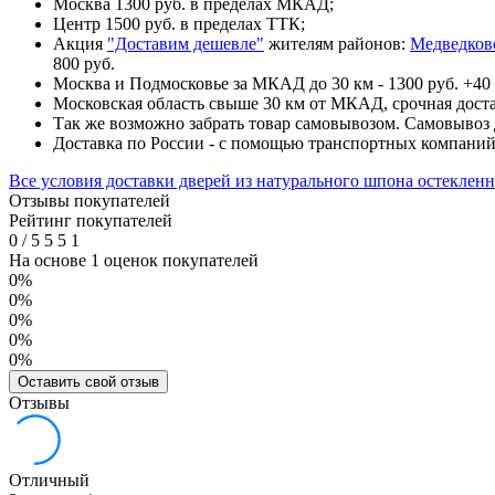
Москва 1300 руб. в пределах МКАД;
Центр 1500 руб. в пределах ТТК;
Акция
"Доставим дешевле"
жителям районов:
Медведков
800 руб.
Москва и Подмосковье за МКАД до 30 км - 1300 руб. +40 
Московская область свыше 30 км от МКАД, срочная доста
Так же возможно забрать товар самовывозом. Самовывоз д
Доставка по России - с помощью транспортных компани
Все условия доставки дверей из натурального шпона остеклен
Отзывы покупателей
Рейтинг покупателей
0
/
5
5
5
1
На основе 1 оценок покупателей
0%
0%
0%
0%
0%
Оставить свой отзыв
Отзывы
Отличный