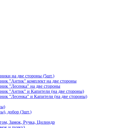
чники на две стороны (5шт.)
ичник "Антик" комплект на две стороны
чник "Лесенка" на две стороны
чник "Антик" и Капители (на две стороны)
чник "Лесенка" и Капители (на две стороны)
ны)
ы), добор (3шт.)
м, Замок, Ручка, Цилиндр
мок и ручку)