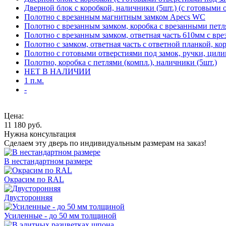
Дверной блок с коробкой, наличники (5шт.) (с готовыми 
Полотно с врезанным магнитным замком Apecs WC
Полотно с врезанным замком, коробка с врезанными петл
Полотно с врезанным замком, ответная часть 610мм с вр
Полотно с замком, ответная часть с ответной планкой, ко
Полотно с готовыми отверстиями под замок, ручки, цили
Полотно, коробка с петлями (компл.), наличники (5шт.)
НЕТ В НАЛИЧИИ
1 п.м.
-
Цена:
11 180
руб.
Нужна консультация
Сделаем эту дверь по индивидуальным размерам на заказ!
В нестандартном размере
Окрасим по RAL
Двусторонняя
Усиленные - до 50 мм толщиной