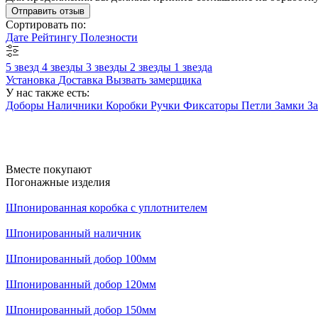
Отправить отзыв
Сортировать по:
Дате
Рейтингу
Полезности
5 звезд
4 звезды
3 звезды
2 звезды
1 звезда
Установка
Доставка
Вызвать замерщика
У нас также есть:
Доборы
Наличники
Коробки
Ручки
Фиксаторы
Петли
Замки
З
Вместе покупают
Погонажные изделия
Шпонированная коробка с уплотнителем
Шпонированный наличник
Шпонированный добор 100мм
Шпонированный добор 120мм
Шпонированный добор 150мм