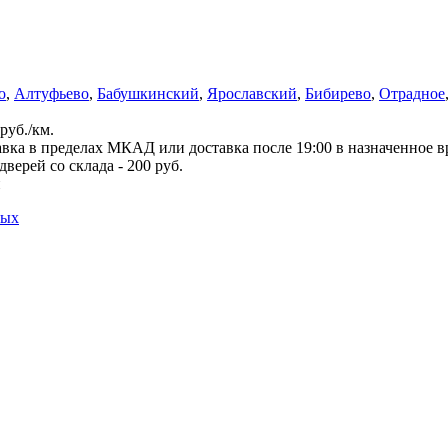
о
,
Алтуфьево
,
Бабушкинский
,
Ярославский
,
Бибирево
,
Отрадное
руб./км.
вка в пределах МКАД или доставка после 19:00 в назначенное 
верей со склада - 200 руб.
й
ных