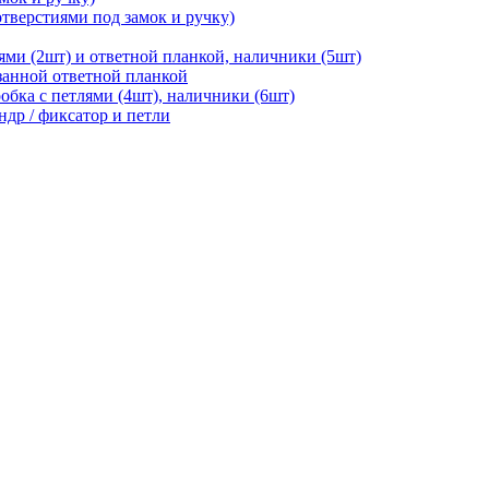
отверстиями под замок и ручку)
ями (2шт) и ответной планкой, наличники (5шт)
езанной ответной планкой
робка с петлями (4шт), наличники (6шт)
ндр / фиксатор и петли