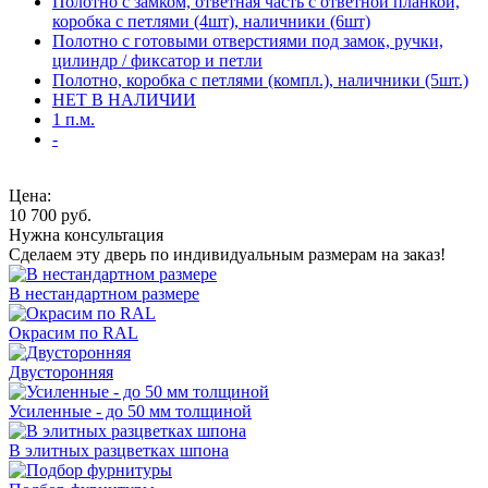
Полотно с замком, ответная часть с ответной планкой,
коробка с петлями (4шт), наличники (6шт)
Полотно с готовыми отверстиями под замок, ручки,
цилиндр / фиксатор и петли
Полотно, коробка с петлями (компл.), наличники (5шт.)
НЕТ В НАЛИЧИИ
1 п.м.
-
Цена:
10 700
руб.
Нужна консультация
Сделаем эту дверь по индивидуальным размерам на заказ!
В нестандартном размере
Окрасим по RAL
Двусторонняя
Усиленные - до 50 мм толщиной
В элитных разцветках шпона