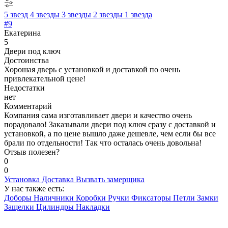
5 звезд
4 звезды
3 звезды
2 звезды
1 звезда
#9
Екатерина
5
Двери под ключ
Достоинства
Хорошая дверь с установкой и доставкой по очень
привлекательной цене!
Недостатки
нет
Комментарий
Компания сама изготавливает двери и качество очень
порадовало! Заказывали двери под ключ сразу с доставкой и
установкой, а по цене вышло даже дешевле, чем если бы все
брали по отдельности! Так что осталась очень довольна!
Отзыв полезен?
0
0
Установка
Доставка
Вызвать замерщика
У нас также есть:
Доборы
Наличники
Коробки
Ручки
Фиксаторы
Петли
Замки
Защелки
Цилиндры
Накладки