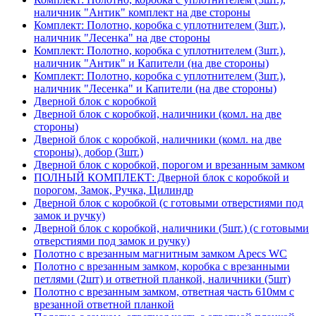
наличник "Антик" комплект на две стороны
Комплект: Полотно, коробка с уплотнителем (3шт.),
наличник "Лесенка" на две стороны
Комплект: Полотно, коробка с уплотнителем (3шт.),
наличник "Антик" и Капители (на две стороны)
Комплект: Полотно, коробка с уплотнителем (3шт.),
наличник "Лесенка" и Капители (на две стороны)
Дверной блок с коробкой
Дверной блок с коробкой, наличники (комл. на две
стороны)
Дверной блок с коробкой, наличники (комл. на две
стороны), добор (3шт.)
Дверной блок с коробкой, порогом и врезанным замком
ПОЛНЫЙ КОМПЛЕКТ: Дверной блок с коробкой и
порогом, Замок, Ручка, Цилиндр
Дверной блок с коробкой (с готовыми отверстиями под
замок и ручку)
Дверной блок с коробкой, наличники (5шт.) (с готовыми
отверстиями под замок и ручку)
Полотно с врезанным магнитным замком Apecs WC
Полотно с врезанным замком, коробка с врезанными
петлями (2шт) и ответной планкой, наличники (5шт)
Полотно с врезанным замком, ответная часть 610мм с
врезанной ответной планкой