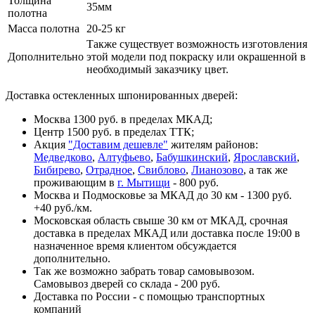
Толщина
35мм
полотна
Масса полотна
20-25 кг
Также существует возможность изготовления
Дополнительно
этой модели под покраску или окрашенной в
необходимый заказчику цвет.
Доставка остекленных шпонированных дверей:
Москва 1300 руб. в пределах МКАД;
Центр 1500 руб. в пределах ТТК;
Акция
"Доставим дешевле"
жителям районов:
Медведково
,
Алтуфьево
,
Бабушкинский
,
Ярославский
,
Бибирево
,
Отрадное
,
Свиблово
,
Лианозово
, а так же
проживающим в
г. Мытищи
- 800 руб.
Москва и Подмосковье за МКАД до 30 км - 1300 руб.
+40 руб./км.
Московская область свыше 30 км от МКАД, срочная
доставка в пределах МКАД или доставка после 19:00 в
назначенное время клиентом обсуждается
дополнительно.
Так же возможно забрать товар самовывозом.
Самовывоз дверей со склада - 200 руб.
Доставка по России - с помощью транспортных
компаний