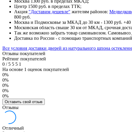
Москва 1300 руб. в пределах МКАД;
Центр 1500 руб. в пределах ТТК;
Акция
"Доставим дешевле"
жителям районов:
Медведков
800 руб.
Москва и Подмосковье за МКАД до 30 км - 1300 руб. +40 
Московская область свыше 30 км от МКАД, срочная доста
Так же возможно забрать товар самовывозом. Самовывоз д
Доставка по России - с помощью транспортных компани
Все условия доставки дверей из натурального шпона остеклен
Отзывы покупателей
Рейтинг покупателей
0
/
5
5
5
1
На основе 1 оценок покупателей
0%
0%
0%
0%
0%
Оставить свой отзыв
Отзывы
Отличный