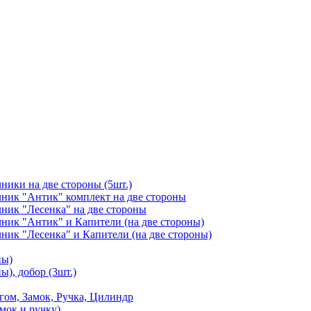
чники на две стороны (5шт.)
ичник "Антик" комплект на две стороны
чник "Лесенка" на две стороны
чник "Антик" и Капители (на две стороны)
чник "Лесенка" и Капители (на две стороны)
ны)
ы), добор (3шт.)
м, Замок, Ручка, Цилиндр
мок и ручку)