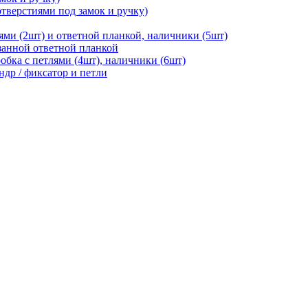
отверстиями под замок и ручку)
ями (2шт) и ответной планкой, наличники (5шт)
езанной ответной планкой
робка с петлями (4шт), наличники (6шт)
ндр / фиксатор и петли