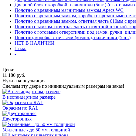
Дверной блок с коробкой, наличники (5шт.) (с готовыми 
Полотно с врезанным магнитным замком Apecs WC
Полотно с врезанным замком, коробка с врезанными петл
Полотно с врезанным замком, ответная часть 610мм с вр
Полотно с замком, ответная часть с ответной планкой, ко
Полотно с готовыми отверстиями под замок, ручки, цили
Полотно, коробка с петлями (компл.), наличники (5шт.)
НЕТ В НАЛИЧИИ
1 п.м.
-
Цена:
11 180
руб.
Нужна консультация
Сделаем эту дверь по индивидуальным размерам на заказ!
В нестандартном размере
Окрасим по RAL
Двусторонняя
Усиленные - до 50 мм толщиной