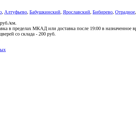
о
,
Алтуфьево
,
Бабушкинский
,
Ярославский
,
Бибирево
,
Отрадное
руб./км.
вка в пределах МКАД или доставка после 19:00 в назначенное 
верей со склада - 200 руб.
й
ных