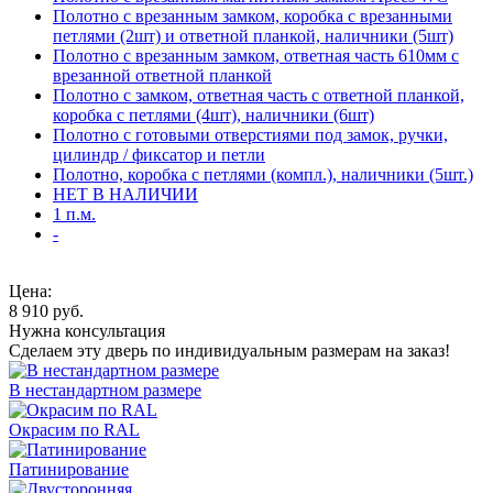
Полотно с врезанным замком, коробка с врезанными
петлями (2шт) и ответной планкой, наличники (5шт)
Полотно с врезанным замком, ответная часть 610мм с
врезанной ответной планкой
Полотно с замком, ответная часть с ответной планкой,
коробка с петлями (4шт), наличники (6шт)
Полотно с готовыми отверстиями под замок, ручки,
цилиндр / фиксатор и петли
Полотно, коробка с петлями (компл.), наличники (5шт.)
НЕТ В НАЛИЧИИ
1 п.м.
-
Цена:
8 910
руб.
Нужна консультация
Сделаем эту дверь по индивидуальным размерам на заказ!
В нестандартном размере
Окрасим по RAL
Патинирование