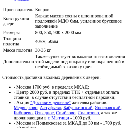
Производитель
Ковров
Каркас массив сосны с шпонированной
Конструкция
подложкой МДФ 6мм, усиленное брусковое
двери
заполнение
Размеры
800, 850, 900 x 2000 мм
Толщина
40мм, 50мм
полотна
Масса полотна
30-35 кг
Также существует возможность изготовления
Дополнительно
этой модели под покраску или окрашенной в
необходимый заказчику цвет.
Стоимость доставки входных деревянных дверей:
- Москва 1700 руб. в пределах МКАД;
- Центр 2000 руб. в пределах ТТК + отдельная оплата
стоянки, в случае отсутствии бесплатной парковки;
- Акция
"Доставим дешевле"
жителям районов:
Медведково
,
Алтуфьево
,
Бабушкинский
,
Ярославский
,
Бибирево
,
Отрадное
,
Свиблово
,
Лианозово
, а так же
проживающим в
г. Мытищи
- 1000 руб.
- Москва и Подмосковье за МКАД до 30 км - 1700 руб.