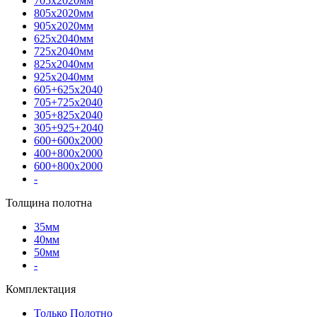
705х2020мм
805х2020мм
905х2020мм
625х2040мм
725х2040мм
825х2040мм
925х2040мм
605+625х2040
705+725х2040
305+825х2040
305+925+2040
600+600х2000
400+800х2000
600+800х2000
-
Толщина полотна
35мм
40мм
50мм
-
Комплектация
Только Полотно