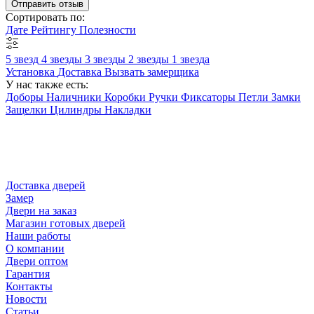
Отправить отзыв
Сортировать по:
Дате
Рейтингу
Полезности
5 звезд
4 звезды
3 звезды
2 звезды
1 звезда
Установка
Доставка
Вызвать замерщика
У нас также есть:
Доборы
Наличники
Коробки
Ручки
Фиксаторы
Петли
Замки
Защелки
Цилиндры
Накладки
Доставка дверей
Замер
Двери на заказ
Магазин готовых дверей
Наши работы
О компании
Двери оптом
Гарантия
Контакты
Новости
Статьи