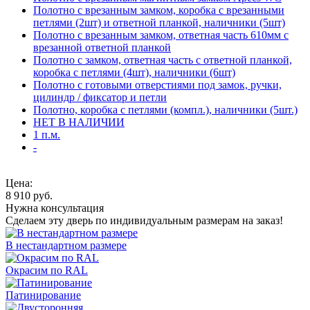
Полотно с врезанным замком, коробка с врезанными
петлями (2шт) и ответной планкой, наличники (5шт)
Полотно с врезанным замком, ответная часть 610мм с
врезанной ответной планкой
Полотно с замком, ответная часть с ответной планкой,
коробка с петлями (4шт), наличники (6шт)
Полотно с готовыми отверстиями под замок, ручки,
цилиндр / фиксатор и петли
Полотно, коробка с петлями (компл.), наличники (5шт.)
НЕТ В НАЛИЧИИ
1 п.м.
-
Цена:
8 910
руб.
Нужна консультация
Сделаем эту дверь по индивидуальным размерам на заказ!
В нестандартном размере
Окрасим по RAL
Патинирование