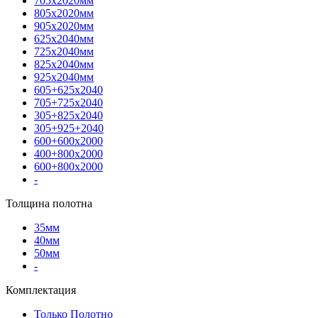
705х2020мм
805х2020мм
905х2020мм
625х2040мм
725х2040мм
825х2040мм
925х2040мм
605+625х2040
705+725х2040
305+825х2040
305+925+2040
600+600х2000
400+800х2000
600+800х2000
-
Толщина полотна
35мм
40мм
50мм
-
Комплектация
Только Полотно