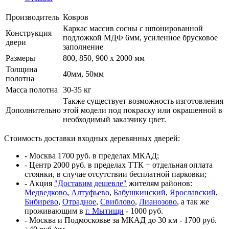
Производитель
Ковров
Каркас массив сосны с шпонированной
Конструкция
подложкой МДФ 6мм, усиленное брусковое
двери
заполнение
Размеры
800, 850, 900 x 2000 мм
Толщина
40мм, 50мм
полотна
Масса полотна
30-35 кг
Также существует возможность изготовления
Дополнительно
этой модели под покраску или окрашенной в
необходимый заказчику цвет.
Стоимость доставки входных деревянных дверей:
- Москва 1700 руб. в пределах МКАД;
- Центр 2000 руб. в пределах ТТК + отдельная оплата
стоянки, в случае отсутствии бесплатной парковки;
- Акция
"Доставим дешевле"
жителям районов:
Медведково
,
Алтуфьево
,
Бабушкинский
,
Ярославский
,
Бибирево
,
Отрадное
,
Свиблово
,
Лианозово
, а так же
проживающим в
г. Мытищи
- 1000 руб.
- Москва и Подмосковье за МКАД до 30 км - 1700 руб.