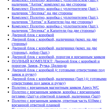
наличник "Антик" комплект на две стороны
Комплект: Полотно, коробка с уплотнителем (3шт.),
наличник "Лесенка" на две стороны
Комплект: Полотно, коробка с уплотнителем (3шт.),
наличник "Антик" и Капители (на две стороны)
Комплект: Полотно, коробка с уплотнителем (3шт.),
наличник "Лесенка" и Капители (на две стороны)
Дверной блок с коробкой
Дверной блок с коробкой, наличники (комл. на две
стороны)
Дверной блок с коробкой, наличники (комл. на две
стороны), добор (3шт.)
Дверной блок с коробкой, порогом и врезанным замком
ПОЛНЫЙ КОМПЛЕКТ: Дверной блок с коробкой и
порогом, Замок, Ручка, Цилиндр
Дверной блок с коробкой (с готовыми отверстиями под
замок и ручку)
Дверной блок с коробкой, наличники (5шт.) (с готовыми
отверстиями под замок и ручку)
Полотно с врезанным магнитным замком Apecs WC
Полотно с врезанным замком, коробка с врезанными
петлями (2шт) и ответной планкой, наличники (5шт)
Полотно с врезанным замком, ответная часть 610мм с
врезанной ответной планкой