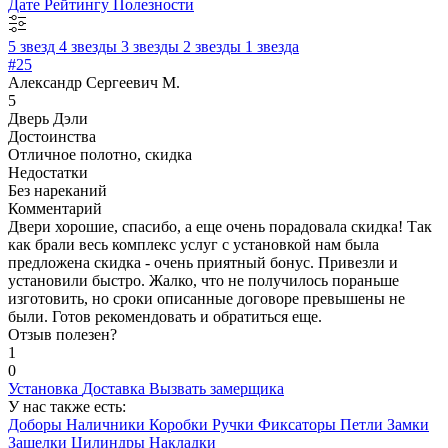
Дате
Рейтингу
Полезности
5 звезд
4 звезды
3 звезды
2 звезды
1 звезда
#25
Александр Сергеевич М.
5
Дверь Дэли
Достоинства
Отличное полотно, скидка
Недостатки
Без нареканий
Комментарий
Двери хорошие, спасибо, а еще очень порадовала скидка! Так
как брали весь комплекс услуг с установкой нам была
предложена скидка - очень приятный бонус. Привезли и
установили быстро. Жалко, что не получилось пораньше
изготовить, но сроки описанные договоре превышены не
были. Готов рекомендовать и обратиться еще.
Отзыв полезен?
1
0
Установка
Доставка
Вызвать замерщика
У нас также есть:
Доборы
Наличники
Коробки
Ручки
Фиксаторы
Петли
Замки
Защелки
Цилиндры
Накладки