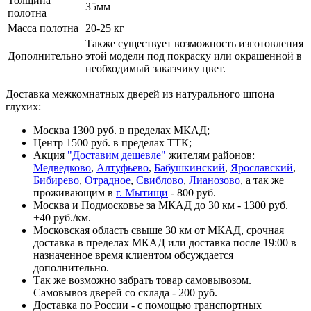
Толщина
35мм
полотна
Масса полотна
20-25 кг
Также существует возможность изготовления
Дополнительно
этой модели под покраску или окрашенной в
необходимый заказчику цвет.
Доставка межкомнатных дверей из натурального шпона
глухих:
Москва 1300 руб. в пределах МКАД;
Центр 1500 руб. в пределах ТТК;
Акция
"Доставим дешевле"
жителям районов:
Медведково
,
Алтуфьево
,
Бабушкинский
,
Ярославский
,
Бибирево
,
Отрадное
,
Свиблово
,
Лианозово
, а так же
проживающим в
г. Мытищи
- 800 руб.
Москва и Подмосковье за МКАД до 30 км - 1300 руб.
+40 руб./км.
Московская область свыше 30 км от МКАД, срочная
доставка в пределах МКАД или доставка после 19:00 в
назначенное время клиентом обсуждается
дополнительно.
Так же возможно забрать товар самовывозом.
Самовывоз дверей со склада - 200 руб.
Доставка по России - с помощью транспортных