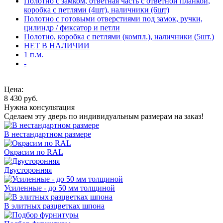
Полотно с замком, ответная часть с ответной планкой,
коробка с петлями (4шт), наличники (6шт)
Полотно с готовыми отверстиями под замок, ручки,
цилиндр / фиксатор и петли
Полотно, коробка с петлями (компл.), наличники (5шт.)
НЕТ В НАЛИЧИИ
1 п.м.
-
Цена:
8 430
руб.
Нужна консультация
Сделаем эту дверь по индивидуальным размерам на заказ!
В нестандартном размере
Окрасим по RAL
Двусторонняя
Усиленные - до 50 мм толщиной
В элитных разцветках шпона