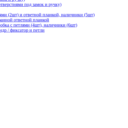
отверстиями под замок и ручку)
ями (2шт) и ответной планкой, наличники (5шт)
езанной ответной планкой
робка с петлями (4шт), наличники (6шт)
ндр / фиксатор и петли