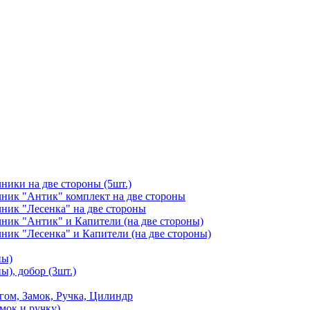
чники на две стороны (5шт.)
ичник "Антик" комплект на две стороны
чник "Лесенка" на две стороны
чник "Антик" и Капители (на две стороны)
чник "Лесенка" и Капители (на две стороны)
ны)
ы), добор (3шт.)
м, Замок, Ручка, Цилиндр
мок и ручку)