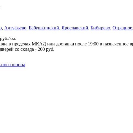
:
о
,
Алтуфьево
,
Бабушкинский
,
Ярославский
,
Бибирево
,
Отрадное
руб./км.
вка в пределах МКАД или доставка после 19:00 в назначенное 
верей со склада - 200 руб.
й
льного шпона