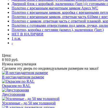
Дверной блок с коробкой, наличники (5шт.) (с готовыми 
Полотно с врезанным магнитным замком Apecs WC
Полотно с врезанным замком, коробка с врезанными петл
Полотно с врезанным замком, ответная часть 610мм с вр
Полотно с замком, ответная часть с ответной планкой, ко
Полотно с готовыми отверстиями под замок, ручки, цили
Полотно, коробка с петлями (компл.), наличники (5шт.)
НЕТ В НАЛИЧИИ
1 п.м.
-
Цена:
8 910
руб.
Нужна консультация
Сделаем эту дверь по индивидуальным размерам на заказ!
В нестандартном размере
Окрасим по RAL
Двусторонняя
Усиленные - до 50 мм толщиной