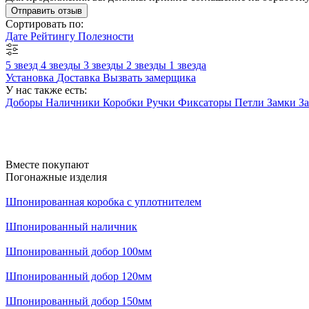
Отправить отзыв
Сортировать по:
Дате
Рейтингу
Полезности
5 звезд
4 звезды
3 звезды
2 звезды
1 звезда
Установка
Доставка
Вызвать замерщика
У нас также есть:
Доборы
Наличники
Коробки
Ручки
Фиксаторы
Петли
Замки
З
Вместе покупают
Погонажные изделия
Шпонированная коробка с уплотнителем
Шпонированный наличник
Шпонированный добор 100мм
Шпонированный добор 120мм
Шпонированный добор 150мм